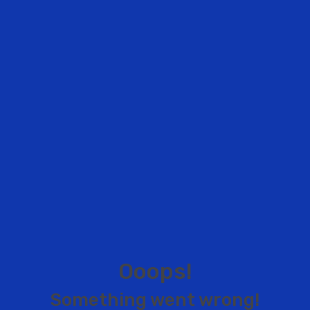
O
o
o
p
s
!
S
o
m
e
t
h
i
n
g
w
e
n
t
w
r
o
n
g
!