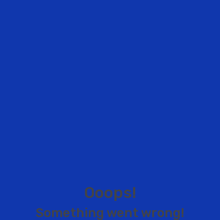
O
o
o
p
s
!
S
o
m
e
t
h
i
n
g
w
e
n
t
w
r
o
n
g
!