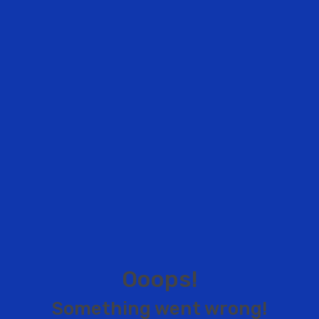
O
o
o
p
s
!
S
o
m
e
t
h
i
n
g
w
e
n
t
w
r
o
n
g
!