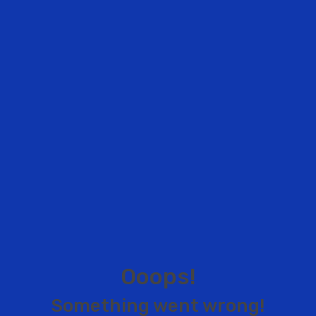
O
o
o
p
s
!
S
o
m
e
t
h
i
n
g
w
e
n
t
w
r
o
n
g
!