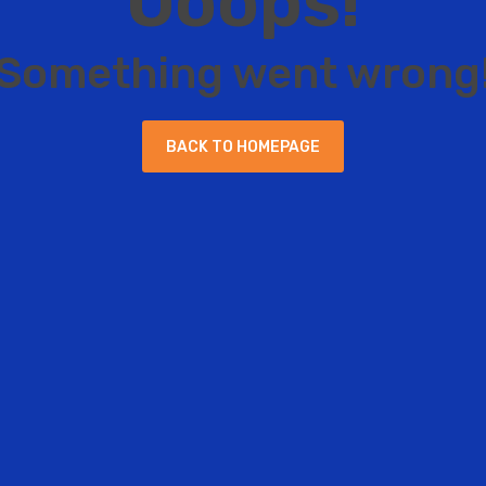
O
o
o
p
s
!
S
o
m
e
t
h
i
n
g
w
e
n
t
w
r
o
n
g
B
A
C
K
T
O
H
O
M
E
P
A
G
E