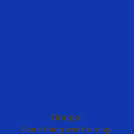
O
o
o
p
s
!
S
o
m
e
t
h
i
n
g
w
e
n
t
w
r
o
n
g
!