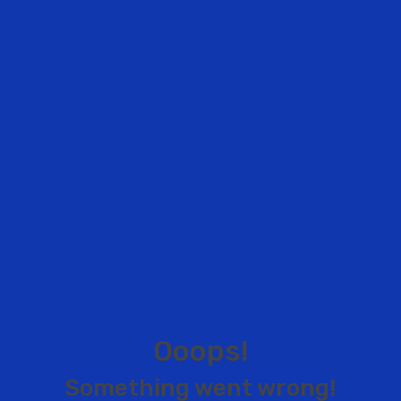
O
o
o
p
s
!
S
o
m
e
t
h
i
n
g
w
e
n
t
w
r
o
n
g
!