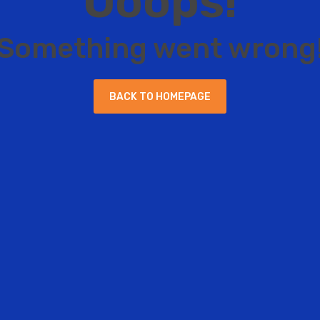
O
o
o
p
s
!
S
o
m
e
t
h
i
n
g
w
e
n
t
w
r
o
n
g
B
A
C
K
T
O
H
O
M
E
P
A
G
E