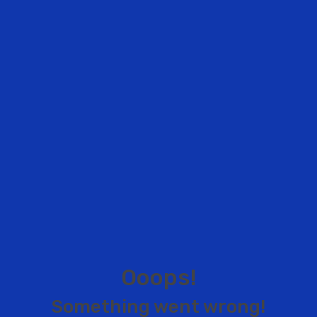
O
o
o
p
s
!
S
o
m
e
t
h
i
n
g
w
e
n
t
w
r
o
n
g
!