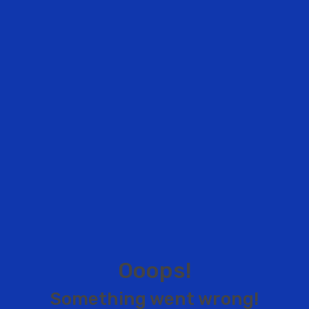
O
o
o
p
s
!
S
o
m
e
t
h
i
n
g
w
e
n
t
w
r
o
n
g
!