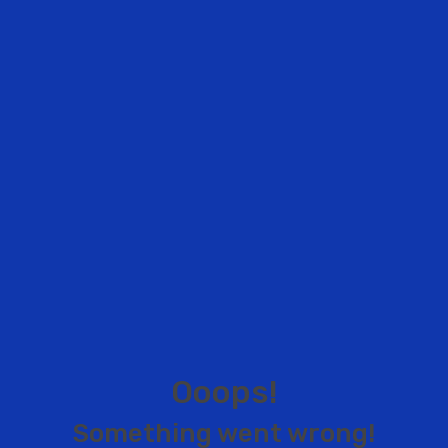
O
o
o
p
s
!
S
o
m
e
t
h
i
n
g
w
e
n
t
w
r
o
n
g
!