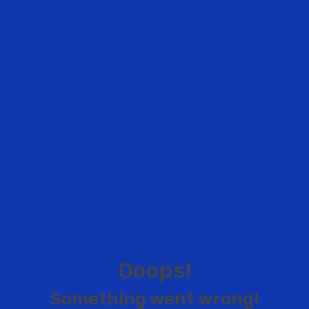
O
o
o
p
s
!
S
o
m
e
t
h
i
n
g
w
e
n
t
w
r
o
n
g
!