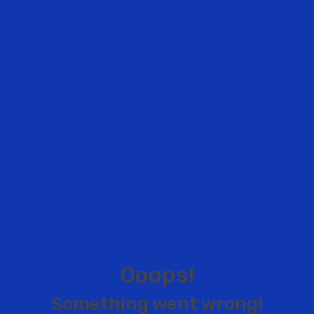
O
o
o
p
s
!
S
o
m
e
t
h
i
n
g
w
e
n
t
w
r
o
n
g
!