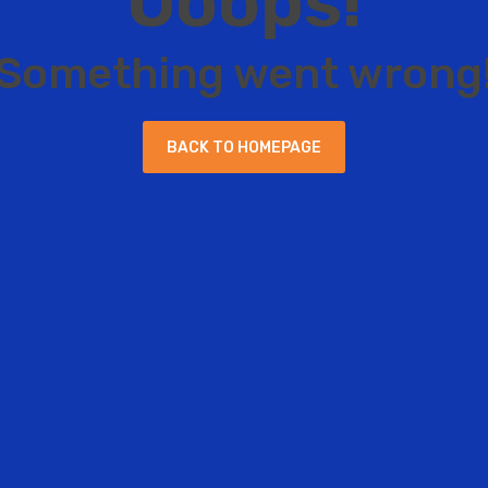
O
o
o
p
s
!
S
o
m
e
t
h
i
n
g
w
e
n
t
w
r
o
n
g
B
A
C
K
T
O
H
O
M
E
P
A
G
E