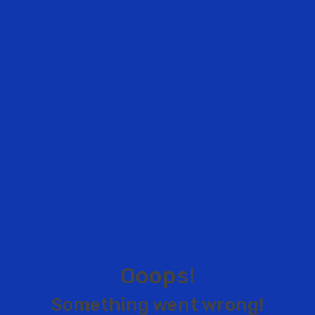
O
o
o
p
s
!
S
o
m
e
t
h
i
n
g
w
e
n
t
w
r
o
n
g
!