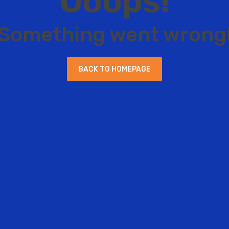
O
o
o
p
s
!
S
o
m
e
t
h
i
n
g
w
e
n
t
w
r
o
n
g
B
A
C
K
T
O
H
O
M
E
P
A
G
E