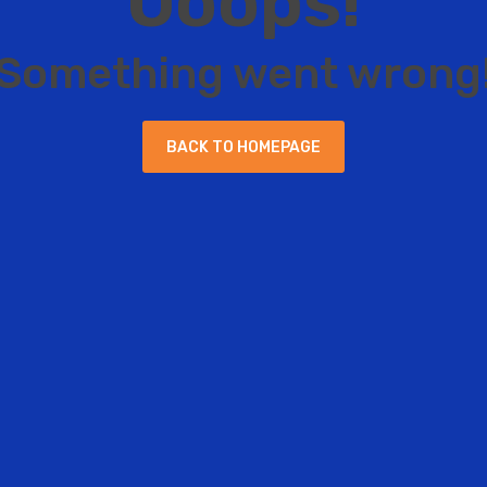
O
o
o
p
s
!
S
o
m
e
t
h
i
n
g
w
e
n
t
w
r
o
n
g
B
A
C
K
T
O
H
O
M
E
P
A
G
E