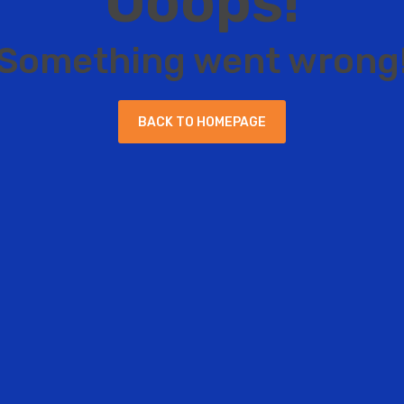
O
o
o
p
s
!
S
o
m
e
t
h
i
n
g
w
e
n
t
w
r
o
n
g
B
A
C
K
T
O
H
O
M
E
P
A
G
E