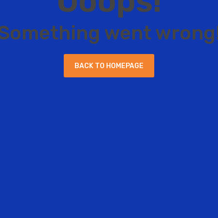
O
o
o
p
s
!
S
o
m
e
t
h
i
n
g
w
e
n
t
w
r
o
n
g
B
A
C
K
T
O
H
O
M
E
P
A
G
E