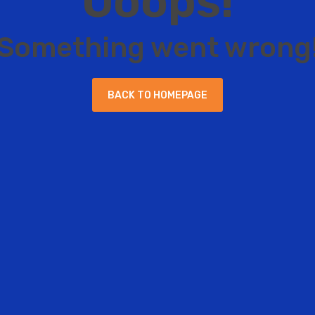
O
o
o
p
s
!
S
o
m
e
t
h
i
n
g
w
e
n
t
w
r
o
n
g
B
A
C
K
T
O
H
O
M
E
P
A
G
E