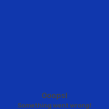
O
o
o
p
s
!
S
o
m
e
t
h
i
n
g
w
e
n
t
w
r
o
n
g
!