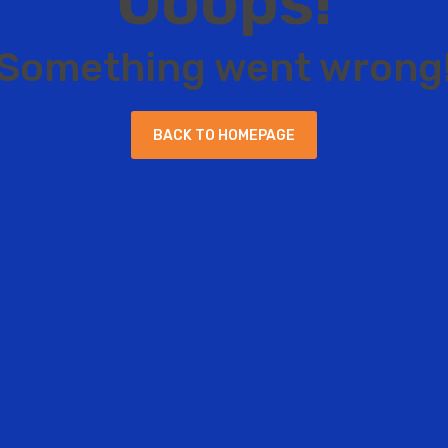
O
o
o
p
s
!
S
o
m
e
t
h
i
n
g
w
e
n
t
w
r
o
n
g
B
A
C
K
T
O
H
O
M
E
P
A
G
E