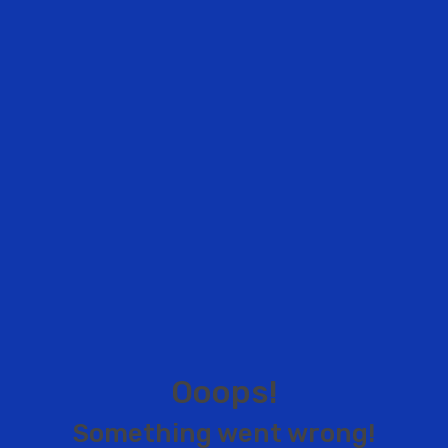
O
o
o
p
s
!
S
o
m
e
t
h
i
n
g
w
e
n
t
w
r
o
n
g
!