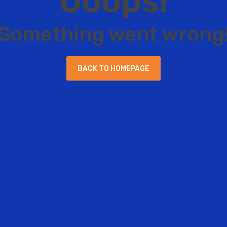
O
o
o
p
s
!
S
o
m
e
t
h
i
n
g
w
e
n
t
w
r
o
n
g
B
A
C
K
T
O
H
O
M
E
P
A
G
E