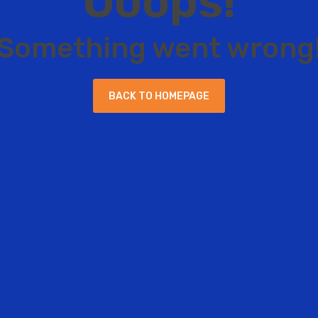
O
o
o
p
s
!
S
o
m
e
t
h
i
n
g
w
e
n
t
w
r
o
n
g
B
A
C
K
T
O
H
O
M
E
P
A
G
E