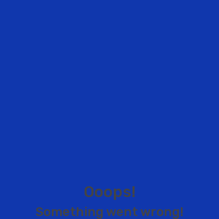
O
o
o
p
s
!
S
o
m
e
t
h
i
n
g
w
e
n
t
w
r
o
n
g
!