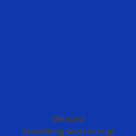
O
o
o
p
s
!
S
o
m
e
t
h
i
n
g
w
e
n
t
w
r
o
n
g
!