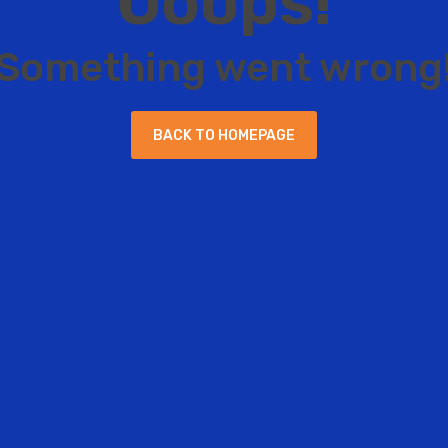
O
o
o
p
s
!
S
o
m
e
t
h
i
n
g
w
e
n
t
w
r
o
n
g
B
A
C
K
T
O
H
O
M
E
P
A
G
E