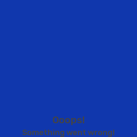
O
o
o
p
s
!
S
o
m
e
t
h
i
n
g
w
e
n
t
w
r
o
n
g
!