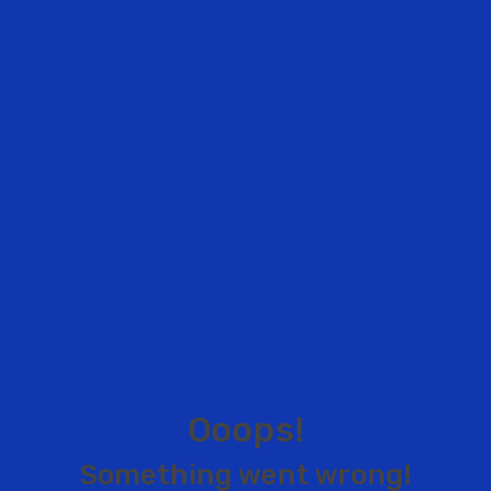
O
o
o
p
s
!
S
o
m
e
t
h
i
n
g
w
e
n
t
w
r
o
n
g
!