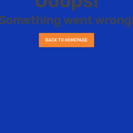
O
o
o
p
s
!
S
o
m
e
t
h
i
n
g
w
e
n
t
w
r
o
n
g
B
A
C
K
T
O
H
O
M
E
P
A
G
E