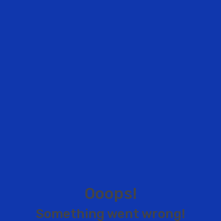
O
o
o
p
s
!
S
o
m
e
t
h
i
n
g
w
e
n
t
w
r
o
n
g
!