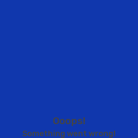
O
o
o
p
s
!
S
o
m
e
t
h
i
n
g
w
e
n
t
w
r
o
n
g
!