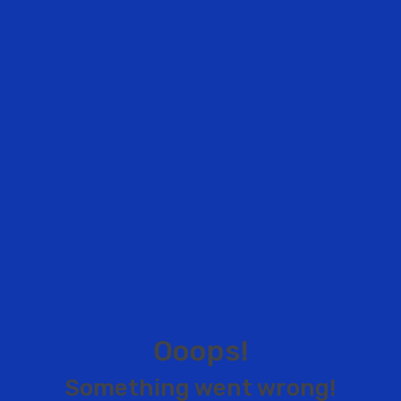
O
o
o
p
s
!
S
o
m
e
t
h
i
n
g
w
e
n
t
w
r
o
n
g
!