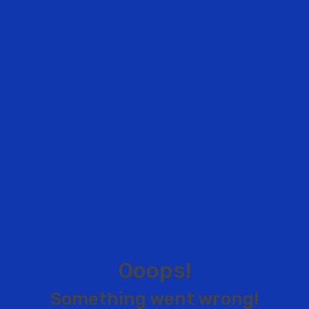
O
o
o
p
s
!
S
o
m
e
t
h
i
n
g
w
e
n
t
w
r
o
n
g
!