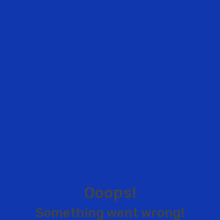
O
o
o
p
s
!
S
o
m
e
t
h
i
n
g
w
e
n
t
w
r
o
n
g
!