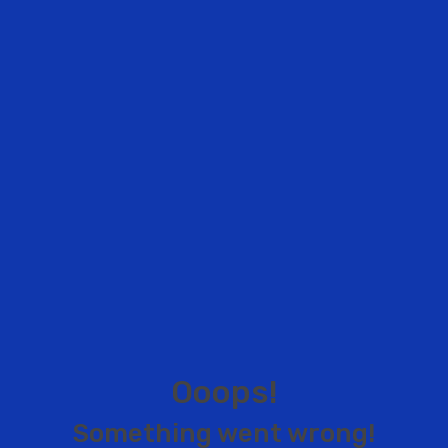
O
o
o
p
s
!
S
o
m
e
t
h
i
n
g
w
e
n
t
w
r
o
n
g
!