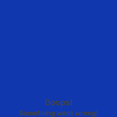
O
o
o
p
s
!
S
o
m
e
t
h
i
n
g
w
e
n
t
w
r
o
n
g
!