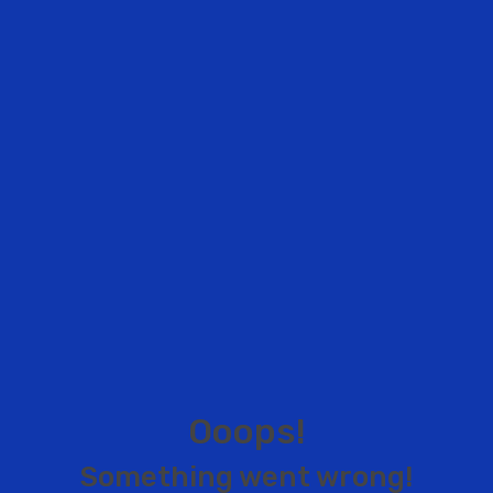
O
o
o
p
s
!
S
o
m
e
t
h
i
n
g
w
e
n
t
w
r
o
n
g
!