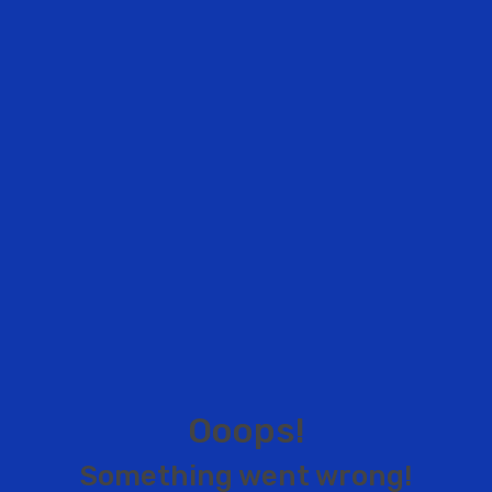
O
o
o
p
s
!
S
o
m
e
t
h
i
n
g
w
e
n
t
w
r
o
n
g
!