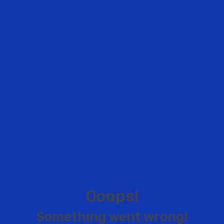
O
o
o
p
s
!
S
o
m
e
t
h
i
n
g
w
e
n
t
w
r
o
n
g
!