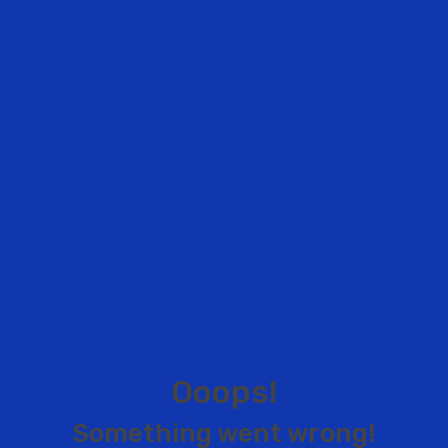
O
o
o
p
s
!
S
o
m
e
t
h
i
n
g
w
e
n
t
w
r
o
n
g
!