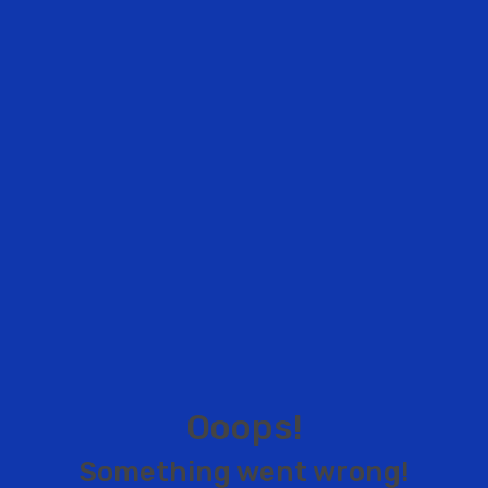
O
o
o
p
s
!
S
o
m
e
t
h
i
n
g
w
e
n
t
w
r
o
n
g
!