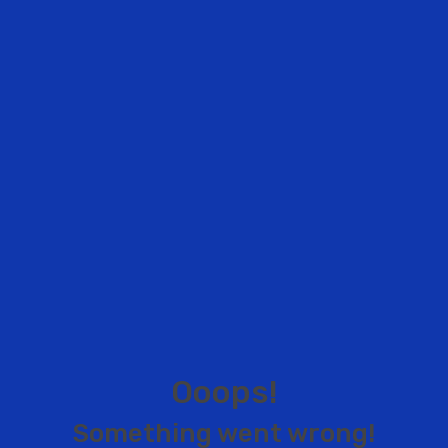
O
o
o
p
s
!
S
o
m
e
t
h
i
n
g
w
e
n
t
w
r
o
n
g
!