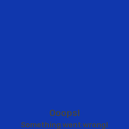
O
o
o
p
s
!
S
o
m
e
t
h
i
n
g
w
e
n
t
w
r
o
n
g
!