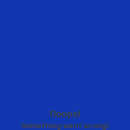
O
o
o
p
s
!
S
o
m
e
t
h
i
n
g
w
e
n
t
w
r
o
n
g
!