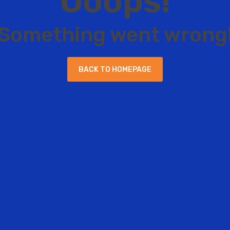
O
o
o
p
s
!
S
o
m
e
t
h
i
n
g
w
e
n
t
w
r
o
n
g
B
A
C
K
T
O
H
O
M
E
P
A
G
E