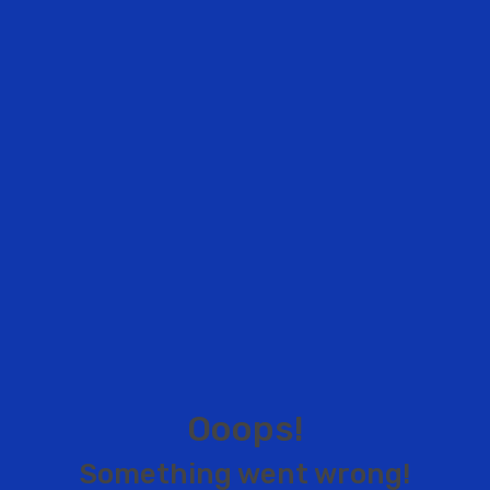
O
o
o
p
s
!
S
o
m
e
t
h
i
n
g
w
e
n
t
w
r
o
n
g
!