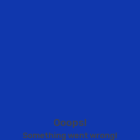
O
o
o
p
s
!
S
o
m
e
t
h
i
n
g
w
e
n
t
w
r
o
n
g
!