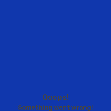
O
o
o
p
s
!
S
o
m
e
t
h
i
n
g
w
e
n
t
w
r
o
n
g
!